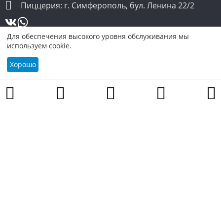
Пиццерия: г. Симферополь, бул. Ленина 22/2
Для обеспечения высокого уровня обслуживания мы
используем cookie.
Хорошо
Акции
Корзина
Доставка
Вакансии
Контакты
Избранное
© Pizzahouse
Политика конфиденциальности
Разработка и поддержка АйПи5