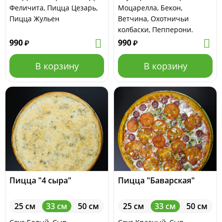
Феличита, Пицца Цезарь,
Моцарелла, Бекон,
Пицца Жульен
Ветчина, Охотничьи
колбаски, Пепперони.
990
990
₽
₽
В корзину
В корзину
Пицца "4 сыра"
Пицца "Баварская"
25 см
33 см
50 см
25 см
33 см
50 см