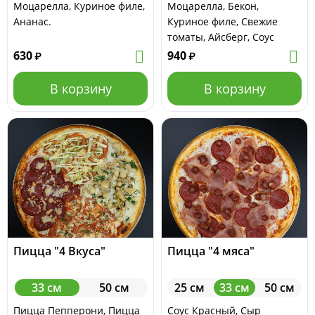
Моцарелла, Куриное филе,
Моцарелла, Бекон,
Ананас.
Куриное филе, Свежие
томаты, Айсберг, Соус
Цезарь, Сыр Пармезан, 33
630
940
₽
₽
см....
В корзину
В корзину
Пицца "4 Вкуса"
Пицца "4 мяса"
33 см
50 см
25 см
33 см
50 см
Пицца Пепперони, Пицца
Соус Красный, Сыр